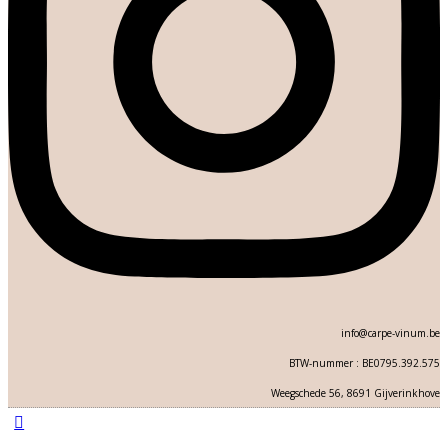
info@carpe-vinum.be
BTW-nummer : BE0795.392.575
Weegschede 56, 8691 Gijverinkhove