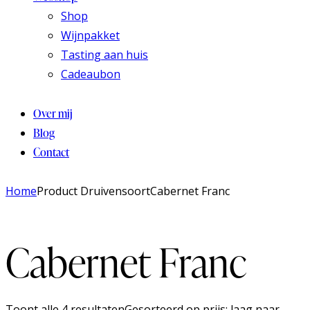
Shop
Wijnpakket
Tasting aan huis
Cadeaubon
Over mij
Blog
Contact
Home
Product Druivensoort
Cabernet Franc
Cabernet Franc
Toont alle 4 resultaten
Gesorteerd op prijs: laag naar